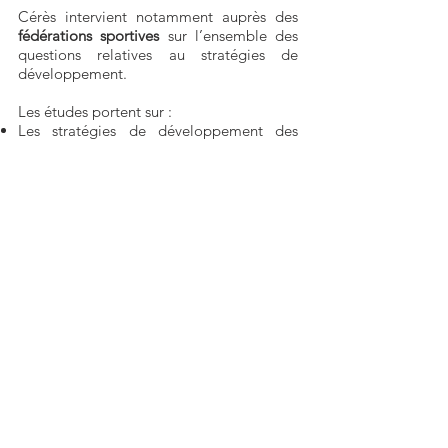
Cérès intervient notamment auprès des
fédérations sportives
sur l’ensemble des
questions relatives au stratégies de
développement.
Les études portent sur :
Les stratégies de développement des
clubs / associations
Les stratégies de développement de la
fédération
Selon les besoins de nos clients, notre
posture peut être du
conseil, de l’analyse
et/ou de l’évaluation.